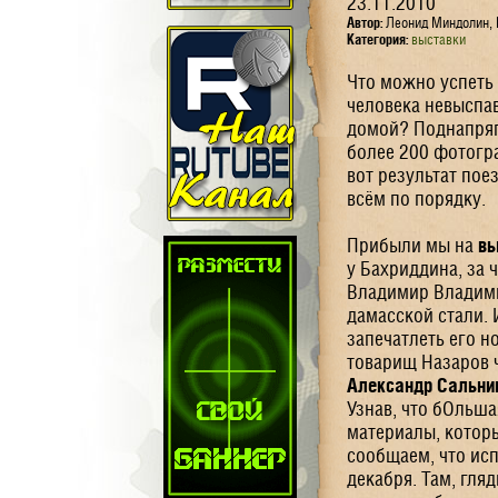
23.11.2010
Автор:
Леонид Миндолин, 
Категория:
выставки
Что можно успеть 
человека невыспав
домой? Поднапрягш
более 200 фотогра
вот результат пое
всём по порядку.
Прибыли мы на
вы
у Бахриддина, за 
Владимир Владими
дамасской стали. И
запечатлеть его н
товарищ Назаров ч
Александр Сальни
Узнав, что бОльша
материалы, которы
сообщаем, что ис
декабря. Там, гля