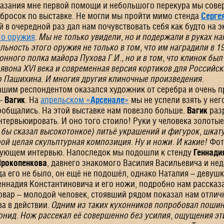
казания мне первой помощи и небольшого перекура мы сов
росок по выставке. Не могли мы пройти мимо стенда
Серге
й в очередной раз дал нам почувствовать себя как будто на э
го оружия
.
Мы не только увидели, но и подержали в руках н
ьность этого оружия не только в том, что им наградили в 1
нного полка майора Пухова Г.И., но и в том, что клинок был
ъявона
XVI
века и современная версия кортиков для Российс
о Пашихина. И многия другия клиночные произведения.
ашим респондентом
оказался художник от серебра и очень п
–
Вагик
. На
апрельском «
Арсенале
»
мы не успели взять у нег
ообщались. На этой выставке нам повезло больше.
Вагик
раз
тервьюировать. И оно того стоило! Руки у человека золотые
 бы сказал высокотонкое) литьё украшений и фигурок, шкат
ой целая скульптурная композиция. Ну и ножи. И какие!
Фот
твующем интервью. Напоследок мы подошли к стенду
Геннади
Прокопенкова
, давнего знакомого Василия Васильевича и не
да его не было, он ещё не подошёл, однако Наталия – девушк
еннадия Константиновича и его ножи, подробно нам рассказ
овар – молодой человек, стоявший рядом показал нам отли
а в действии.
Одним из таких кухонников попробовал поши
нид. Нож рассекал её совершенно без усилия, ощущения эт