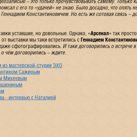
деозаписью – это только прочувствовывать самому. Только ка
ромсал с его то «удачей» не знаю. Было досадно, что опять 
 Геннадием Константиновичем. Но есть же сотовая связь – д
авки уставшие, но довольные. Однако, «
Арсенал
» так просто
в от выставки мы таки встретились с
Геннадием Константинов
даже сфотографировались.
И таки договорились о встрече в
 о чём договорились – ждите.
 из мастерской-студии ЭХО
тантином Сажиным
ом Михеевым
Пашихиным
ом
а - интервью с Наталией