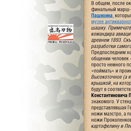
В общем, после о
финальный марш-б
Пашихина
, которы
музее антикварно
шашку. Примечател
командира авиацио
древнем 1893. Ск
разработки самог
Предпоследним н
общении человек 
просто немного п
«поймать» и проин
Высокоточное (а я
крышкой, на котор
будут в соответс
Константиновича 
знакомого. У стен
представлявшая Г
ножи маэстро, а п
ножи Прокопенков
картофелину и Лео