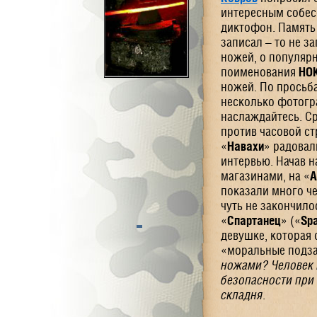
интересным собесе
диктофон. Память 
записал – то не з
ножей, о популярн
поименования
НО
ножей. По просьб
несколько фотогр
наслаждайтесь. Ср
против часовой ст
«
Навахи
» радовал
интервью. Начав 
магазинами, на «
А
показали много че
чуть не закончило
«
Спартанец
» («
Spa
девушке, которая
«моральные подза
ножами? Человек г
безопасности при 
складня.