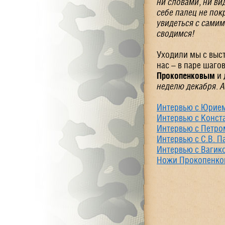
ни словами, ни ви
себе палец не пок
увидеться с самим
сводимся!
Уходили мы с выст
нас – в паре шаго
Прокопенковым
и 
неделю декабря. А
Интервью с Юрием
Интервью с Конс
Интервью с Петр
Интервью с С.В. 
Интервью с Вагик
Ножи Прокопенков