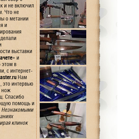
к и не включил
. Что не
мы о метании
я и
тирования
сделали
и
ости выставки
ачете
» и
 этом в
и, с интернет-
ster.ru
Нам
, это интервью
я нож
ец. Спасибо
ующую помощь и
.
Незнакомыми
ваниях
бирая клинок