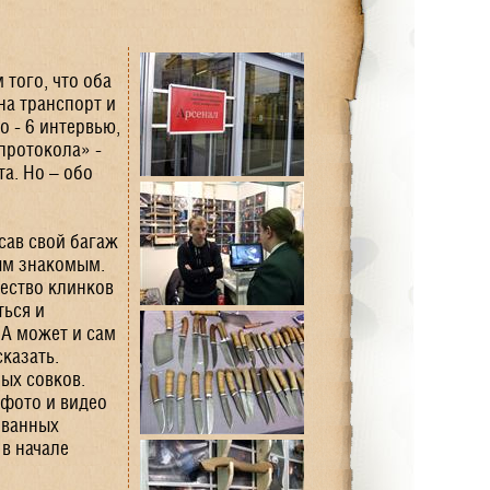
 того, что оба
на транспорт и
 - 6 интервью,
протокола» -
а. Но – обо
сав свой багаж
рым знакомым.
ество клинков
ься и
 А может и сам
казать.
ых совков.
 фото и видео
ованных
в начале