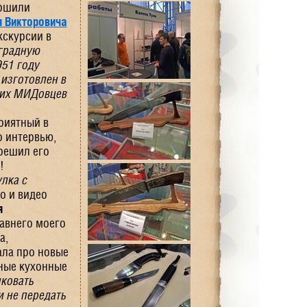
ершили
я Викторовича
кскурсии в
аградную
951 году
 изготовлен в
ких МИДовцев
риятный в
о интервью,
решил его
!
улка с
о и видео
я
давнего моего
а,
ала про новые
чные кухонные
нковать
и не передать