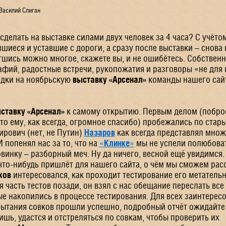
Василий Слиган
сделать на выставке силами двух человек за 4 часа? С учётом
шиеся и уставшие с дороги, а сразу после выставки – снова 
ись можно многое, скажете вы, и не ошибётесь. Собственно
фий, радостные встречи, рукопожатия и разговоры «не для 
здки на ноябрьскую
выставку «Арсенал»
команды нашего сайт
ставку «Арсенал»
к самому открытию. Первым делом (побро
что ему, как всегда, огромное спасибо) пробежались по ста
рович (нет, не Путин)
Назаров
как всегда представлял множ
 попенял нас за то, что на
«
Клинке
»
мы не успели полюбоват
овинку – разборный меч. Ну да ничего, весной ещё увидимся.
то-нибудь пришлёт для нашего сайта, о чём мы сможем расс
ков
интересовался, как проходит тестирование его метательн
я часть тестов позади, он взял с нас обещание переслать все
е накопились в процессе тестирования. Для всех заинтерес
пытания совков прошли успешно, подробный отчёт ожидайте 
дишь, удастся и отстреляться по совкам, чтобы проверить их