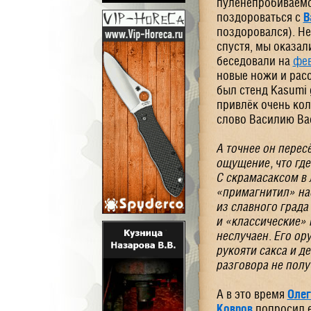
пуленепробиваемо
поздороваться с
В
поздоровался). Н
спустя, мы оказал
беседовали на
фев
новые ножи и рас
был стенд
Kasumi
привлёк очень кол
слово Василию Ва
А точнее он перес
ощущение, что где
С скрамасаксом в 
«примагнитил» на
из славного града
и «классические» 
неслучаен. Его ор
рукояти сакса и д
разговора не полу
А в это время
Олег
Ковров
попросил е