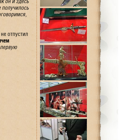
к он и здесь
не получилось
оговоримся,
 не отпустил
ичем
 первую