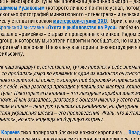
сть. Мастеров из Тулы мы пробежали довольно быстро – да
адимом Рудаковым
(которого лично я почти не узнал, потом
есколько фотографий миниатюрного «огнестрела» и тульски
ись у стенда питерской
мастерской-студии ЭХО
. Юрий, с кот
ральской выставке «
Охота и рыболовство на Руси
»
любезно 
сказал о «римейках» старых и проверенных клинков. Рядом 
group
, к которому мы хотели подойти и пообщаться, но наш
оритный персонаж. Поскольку в истории и реконструкции я 
сильевичу.
ёк наш маршрут и, естественно, тут же привлёк к себе внима
-то пробилась дыра во времени и один из викингов очутился
локоть длиной на поясе, с колоритной бородкой и причёской
с к себе. Наш разговор проходил у павильона мастера-клин
 Тулы. Некоторые его клинки – это звёздные корабли иных ми
ножи. И как оказалось, разговор с бондом именно у этого п
ужие и шлем – дело рук тульских оружейников, но фигурное
етали украшения шлема – его произведения. Жаль, что детал
чилось, но есть надежда на будущую встречу.
 Корнеев
тихо полировал бляхи на ножнах каролинга…
Влад
го не записывать, поскольку ему слегка нездоровилось, но 