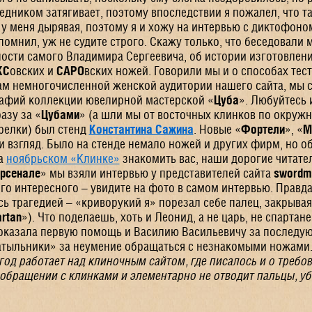
дником затягивает, поэтому впоследствии я пожалел, что та
у меня дырявая, поэтому я и хожу на интервью с диктофоном
апомнил, уж не судите строго. Скажу только, что беседовали 
ости самого Владимира Сергеевича, об истории изготовлени
КС
овских и
САРО
вских ножей. Говорили мы и о способах тес
ам немногочисленной женской аудитории нашего сайта, мы 
афий коллекции ювелирной
мастерской
«
Цуба
». Любуйтесь 
азу за «
Цубами
» (а шли мы от восточных клинков по окружн
релки) был стенд
Константина Сажина
. Новые «
Фортели
», «
М
и взгляд. Было на стенде немало ножей и других фирм, но об
на
ноябрьском «Клинке»
знакомить вас, наши дорогие читател
рсенале
» мы взяли интервью у представителей сайта
swordma
го интересного – увидите на фото в самом интервью. Правда
сь трагедией – «криворукий я» порезал себе палец, закрыва
rtan
»). Что поделаешь, хоть и Леонид, а не царь, не спартан
 оказала первую помощь и Василию Васильевичу за послед
тыльники» за неумение обращаться с незнакомыми ножами
од работает над клиночным сайтом, где писалось и о требо
обращении с клинками и элементарно не отводит пальцы, у