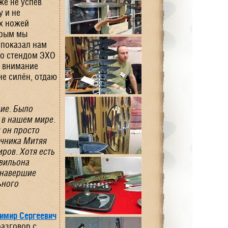
же не успев
у и не
х ножей
орым мы
показал нам
со стендом ЭХО
е внимание
не силён, отдаю
ние. Было
 в нашем мире.
 он просто
очника Митяя
ров. Хотя есть
авильона
 навершие
ьного
имир Сергеевич
разговор с