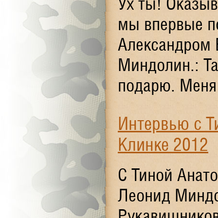
Ух ты! Оказыв
мы впервые по
Александром 
Миндолин.: Та
подарю. Меня 
Интервью с Т
Клинке 2012
С Тиной Анато
Леонид Миндо
Рукавишникова