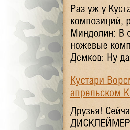
Раз уж у Кус
композиций, р
Миндолин: В о
ножевые комп
Демков: Ну да
Кустари Ворс
апрельском К
Друзья! Сей
ДИСКЛЕЙМЕР! 