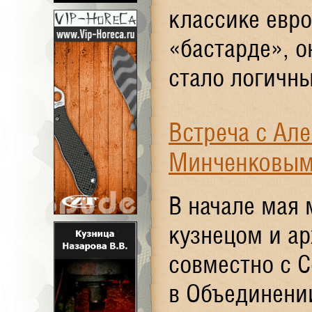
классике евро
«бастарде», о
стало логичны
Встреча с Ал
Минченковы
В начале мая 
кузнецом и а
совместно с 
в Объединени