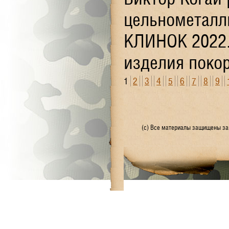
цельнометалл
КЛИНОК 2022.
изделия покор
1
2
3
4
5
6
7
8
9
(с) Все материалы защищены зак