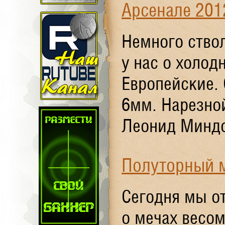
Арсенале 201
Немного ствол
у нас о холо
Европейские.
6мм. Нарезной
Леонид Миндол
Полуторный 
Сегодня мы о
о мечах весом