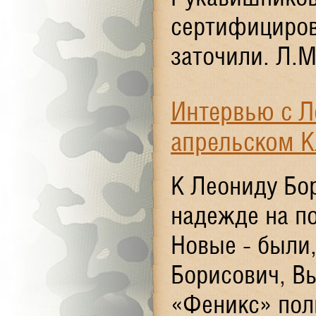
сертифицирова
заточили. Л.М
Интервью с Л
апрельском К
К Леониду Бо
надежде на п
Новые - были
Борисович, В
«Феникс» полго