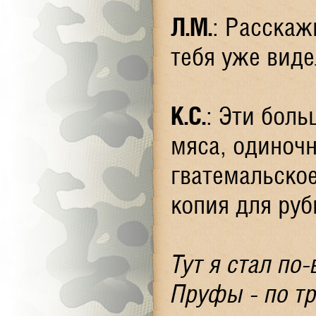
Л.М.
: Расскаж
тебя уже виде
К.С.
: Эти боль
мяса, одиночн
гватемальское
копия для рубк
Тут я стал по
Пруфы - по тр