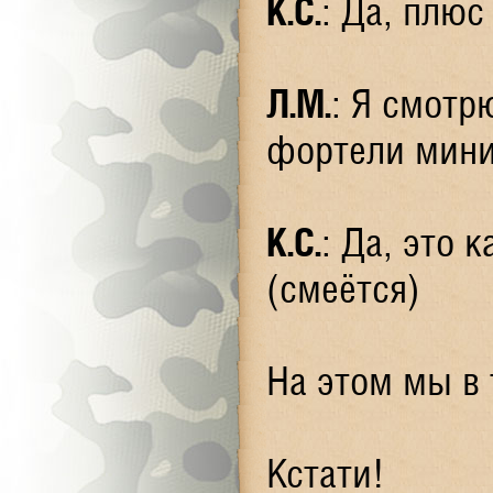
К.С.
: Да, плю
Л.М.
: Я смотр
фортели мини
К.С.
: Да, это 
(смеётся)
На этом мы в 
Кстати!