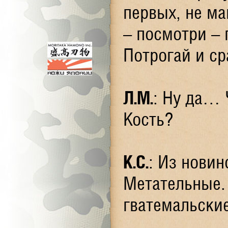
первых, не ма
– посмотри – 
Потрогай и с
Л.М.
: Ну да… 
Кость?
К.С.
: Из нови
Метательные. 
гватемальски