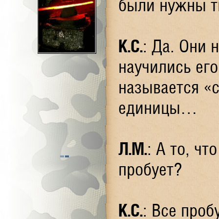
были нужны т
К.С.
: Да. Они 
научились его
называется «с
единицы…
Л.М.
: А то, чт
пробует?
К.С.
: Все проб