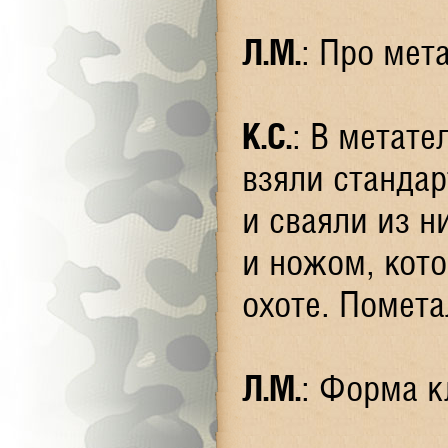
Л.М.
: Про мет
К.С.
: В метате
взяли станда
и сваяли из 
и ножом, кот
охоте. Помета
Л.М.
: Форма к