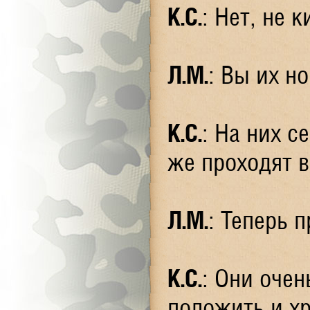
К.С.
: Нет, не
Л.М.
: Вы их н
К.С.
: На них 
же проходят в
Л.М.
: Теперь 
К.С.
: Они очен
положить и хр