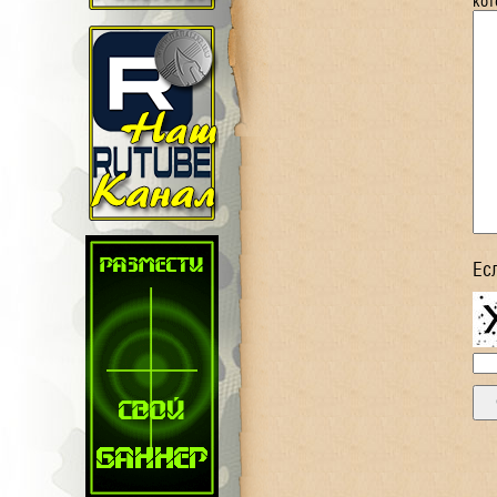
кот
Ес