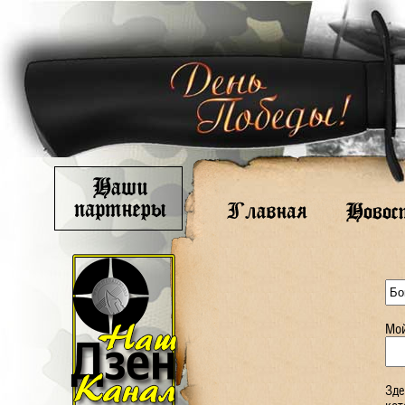
Мой
Зде