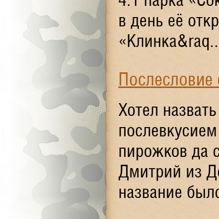
в день её от
«Клинка&raq..
Послесловие 
Хотел назвать
послевкусием
пирожков да 
Дмитрий из Д
название был