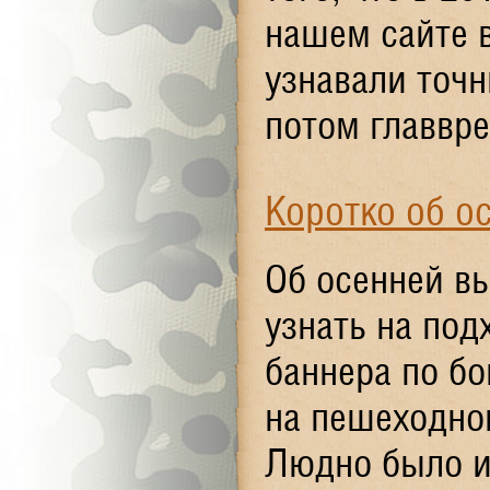
нашем сайте 
узнавали точн
потом главвре
Коротко об о
Об осенней в
узнать на под
баннера по бо
на пешеходном
Людно было и 