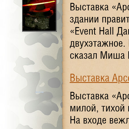
Выставка «Арс
здании прави
«Event Hall Д
двухэтажное. 
сказал Миша К
Выставка Арс
Выставка «Арс
милой, тихой 
На входе веж