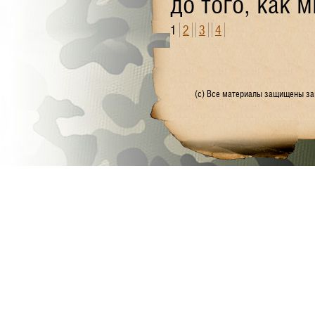
до того, как м
1
2
3
4
(с) Все материалы защищены зак