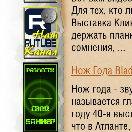
Для тех, кто 
Выставка Клин
держать планк
сомнения, ...
Нож Года Bla
Нож года - зв
называется гл
году 40-я выс
что в Атлант