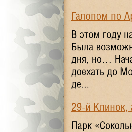
Галопом по А
В этом году н
Была возможн
дня, но… Нача
доехать до Мо
де...
29-й Клинок,
Парк «Соколь