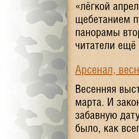
«лёгкой апрел
щебетанием п
панорамы вто
читатели ещё 
Арсенал, вес
Весенняя выст
марта. И зако
забавную дату
было, как все