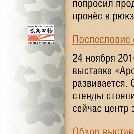
попросил прод
пронёс в рюкза
Послесловие 
24 ноября 201
выставке «Ар
развивается. 
стенды стояли
сейчас центр 
Обзор выстав