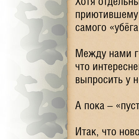
Хотя отдельны
приютившему 
самого «убёга
Между нами го
что интересне
выпросить у н
А пока – «пуст
Итак, что нов