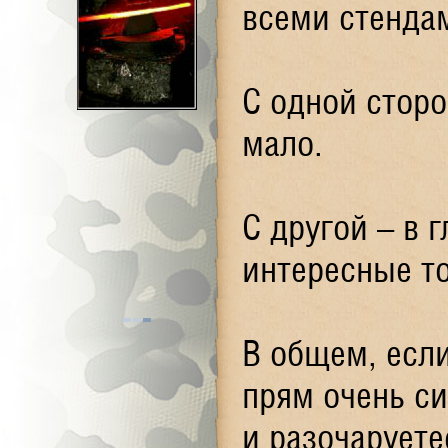
всеми стендам
С одной стор
мало.
С другой – в 
интересные т
В общем, если
прям очень с
и разочаруете