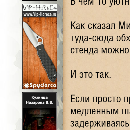
В чём-то уютн
Как сказал М
туда-сюда об
стенда можно 
И это так.
Если просто п
медленным ша
задерживаясь