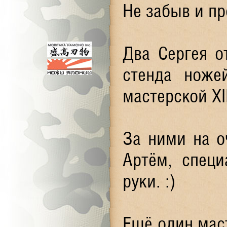
Не забыв и пр
Два Сергея о
стенда ноже
мастерской XI
За ними на о
Артём, спец
руки. :)
Ещё один маст