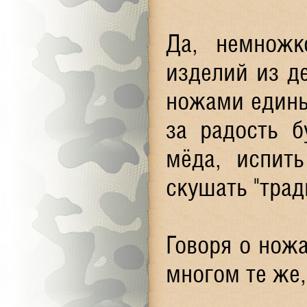
Да, немножк
изделий из де
ножами единым
за радость б
мёда, испит
скушать "трад
Говоря о ножа
многом те же,