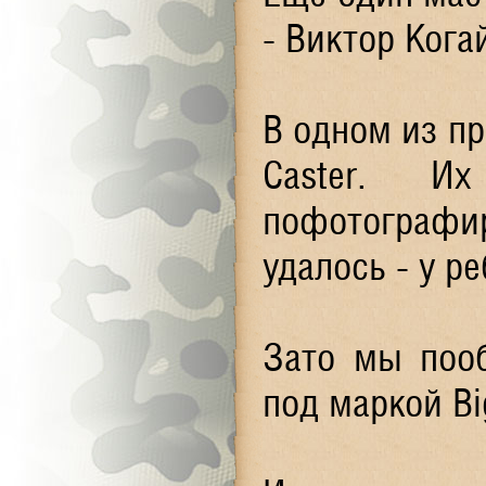
- Виктор Кога
В одном из п
Caster. И
пофотографиро
удалось - у ре
Зато мы поо
под маркой Bi