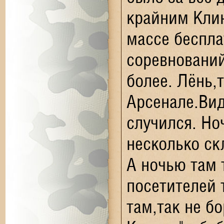
крайним Клин
массе беспла
соревнований
более. Лёнь,
Арсенале.Вид
случился. Но
несколько ск
А ночью там т
посетителей
там,так не б