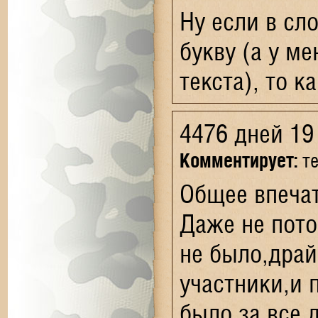
Ну если в сл
букву (а у м
текста), то к
4476 дней 19
Комментирует:
те
Общее впечат
Даже не пото
не было,драй
участники,и 
было за все 