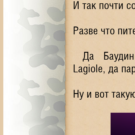
И так почти с
Разве что пи
Да Баудин
Lagiole, да п
Ну и вот таку