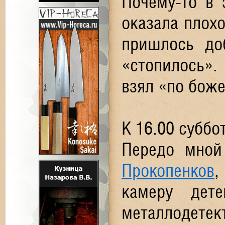
Почему-то в 
оказала плох
пришлось до
«стопилось».
взял «по боже
К 16.00 суббо
Передо мно
Прокопенков
,
камеру дете
металлодет