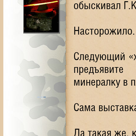
обыскивал Г.К
Насторожило.
Следующий «х
предъявите
минералку в 
Сама выстав
Да такая же, 