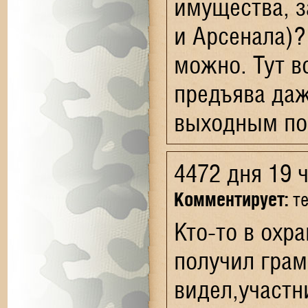
имущества, з
и Арсенала)? 
можно. Тут во
предъява даж
выходным пос
4472 дня 19 
Комментирует:
те
Кто-то в охр
получил грам
видел,участн