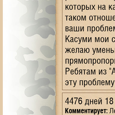
которых на к
таком отноше
ваши проблем
Касуми мои 
желаю умень
прямопропор
Ребятам из "
эту проблему
4476 дней 18
Комментирует:
Ле