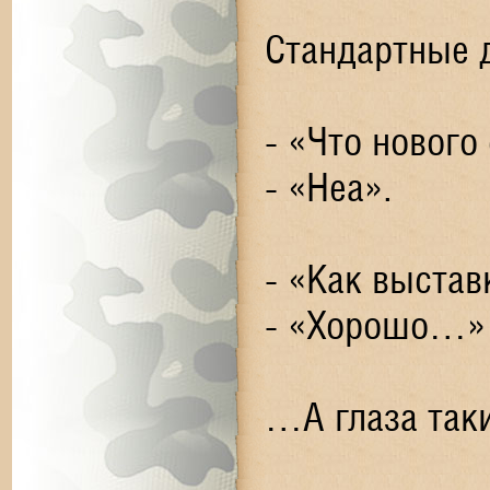
Стандартные 
- «Что нового
- «Неа».
- «Как выстав
- «Хорошо…»
…А глаза так