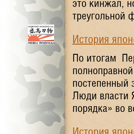
это кинжал, 
треугольной ф
История япон
По итогам Пе
полноправной 
постепенный з
Люди власти 
порядка» во в
История япон