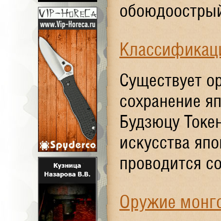
обоюдоострый
Классификаци
Существует ор
сохранение я
Будзюцу Токен
искусства япо
проводится со
Оружие монго