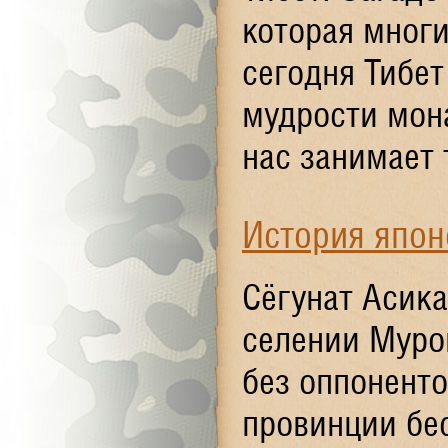
которая многи
сегодня Тибет
мудрости мон
нас занимает т
История япон
Сёгунат Асика
селении Муро
без оппоненто
провинции бе