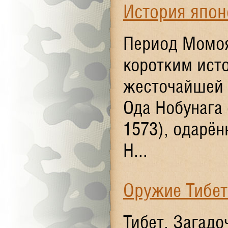
История япон
Период Момоя
коротким ист
жесточайшей б
Ода Нобунага 
1573), одарё
Н...
Оружие Тибет
Тибет. Загадо