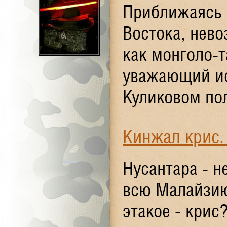
Приближаясь 
Востока, нево
как монголо-т
уважающий ис
Куликовом пол
Кинжал крис.
Нусантара - 
всю Малайзию
этакое - кри