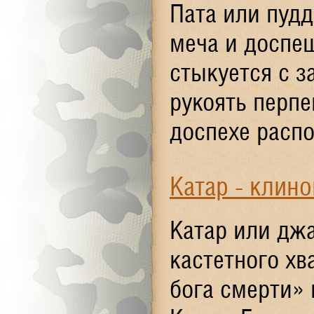
Пата или пуд
меча и доспе
стыкуется с з
рукоять перпе
доспехе распо
Катар - клино
Катар или дж
кастетного хв
бога смерти» 