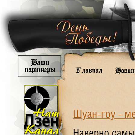
Шуан-гоу - м
Наверно самы