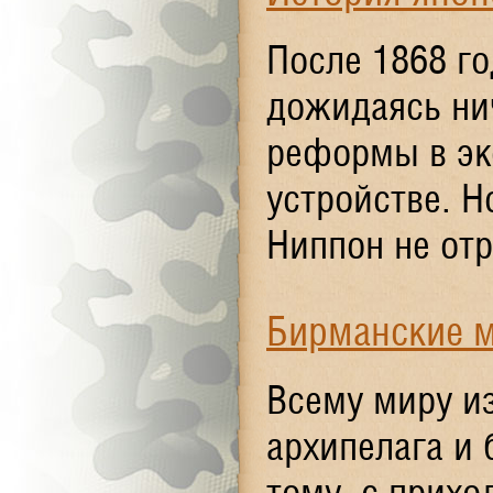
После 1868 го
дожидаясь ни
реформы в эк
устройстве. Н
Ниппон не отр
Бирманские 
Всему миру и
архипелага и 
тому, с прих