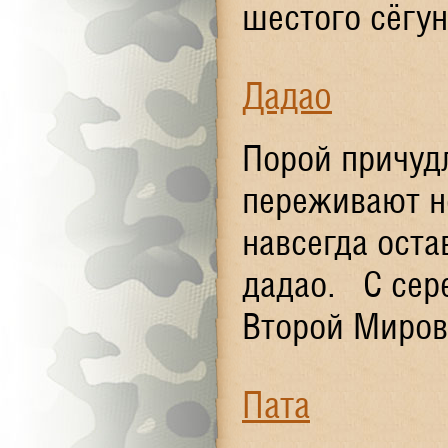
шестого сёгун
Дадао
Порой причуд
переживают н
навсегда оста
дадао. С сере
Второй Мирово
Пата