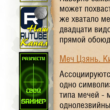
может похваст
же хватало м
двадцати видо
прямой обоюдо
Меч Цзянь. К
Ассоциируются
одно символи
типа мечей -
однолезвийны