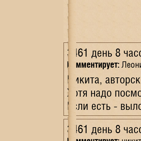
3461 день 8 час
Комментирует:
Леон
Никита, авторс
Хотя надо посм
Если есть - выл
3461 день 8 час
Комментирует:
ники