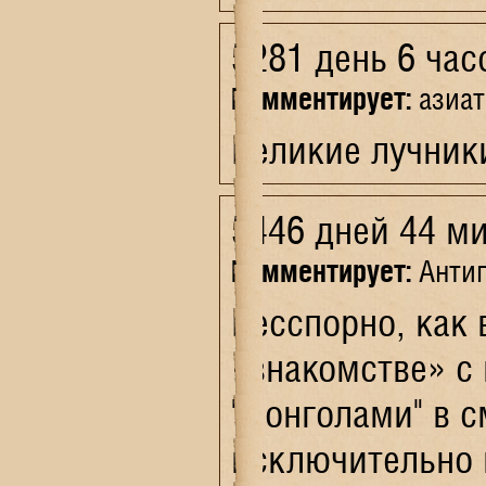
5281 день 6 час
Комментирует:
азиат
Великие лучник
5446 дней 44 м
Комментирует:
Антип
Бесспорно, как 
«знакомстве» с 
"монголами" в с
исключительно п