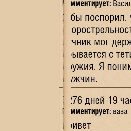
Комментирует:
Васил
Я бы поспорил, 
скорострельнос
лучник мог держ
срывается с тет
оружия. Я поним
мужчин.
5276 дней 19 ча
Комментирует:
вава
привет