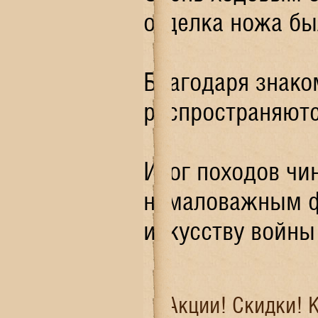
отделка ножа бы
Благодаря знако
распространяютс
Итог походов чи
немаловажным фа
искусству войны
Акции! Скидки! 