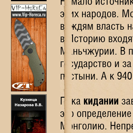
Немало источни
этих народов. М
вождям власть н
в Историю вход
Маньчжурии. В 
государство и з
пустыни. А к 94
Пока
кидании
за
это определени
Монголию. Непре