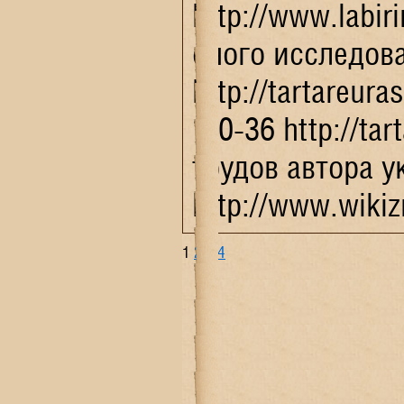
http://www.labi
оного исследов
http://tartareur
1-0-36 http://t
трудов автора ук
http://www.wiki
1
2
3
4