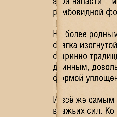
этой напасти – 
ромбовидной фо
Но более родным
слегка изогнуто
старинно традиц
длинным, доволь
формой уплощен
И всё же самым 
вражьих сил. Ко