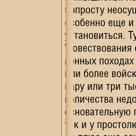
попросту неосу
особенно еще и 
установиться. Т
"повествования 
конных походах 
или более войск
пару или три ты
количества недо
основательную п
так и у простол