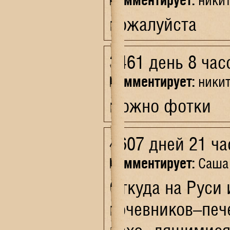
пожалуйста
3461 день 8 час
Комментирует:
ники
можно фотки
4607 дней 21 ча
Комментирует:
Саша
Откуда на Руси 
кочевников–пече