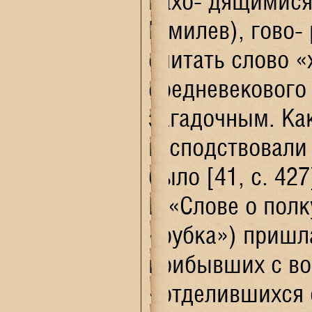
нахо- дящимися 
Гумилев), гово-
считать слово «
средневекового 
загадочным. Как
господствовали 
было [41, с. 42
В «Слове о полк
«рубка») пришла
прибывших с вос
«отделившихся о