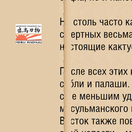
Не столь часто 
смертных весьма
настоящие какту
После всех этих
сабли и палаши.
с не меньшим уд
мусульманского 
Восток также по