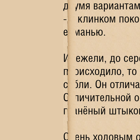
двумя вариантам
- с клинком пок
елманью.
И, ежели, до се
происходило, то
сабли. Он отлич
Отличительной о
гранёный штыков
Очень ходовым о