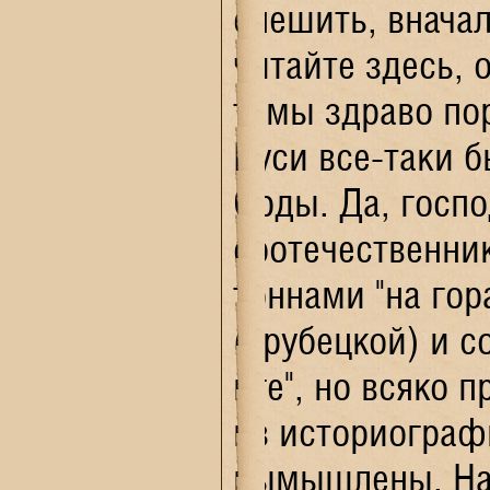
спешить, вначал
читайте здесь, 
темы здраво пор
Руси все-таки б
Орды. Да, госпо
соотечественни
тоннами "на гор
(Трубецкой) и 
иге", но всяко 
из историографи
вымышлены. Нап