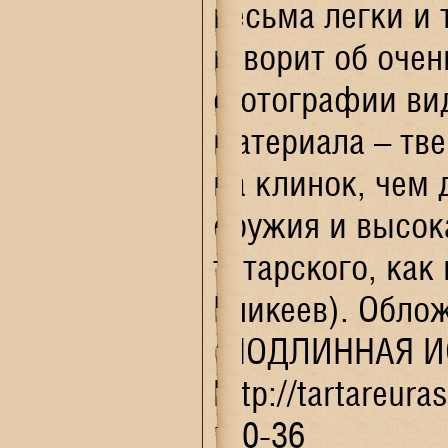
весьма легки и 
говорит об очен
фотографии видн
материала – тве
на клинок, чем
оружия и высока
татарского, как
Еникеев). Обло
(ПОДЛИННАЯ И
http://tartareur
1-0-36