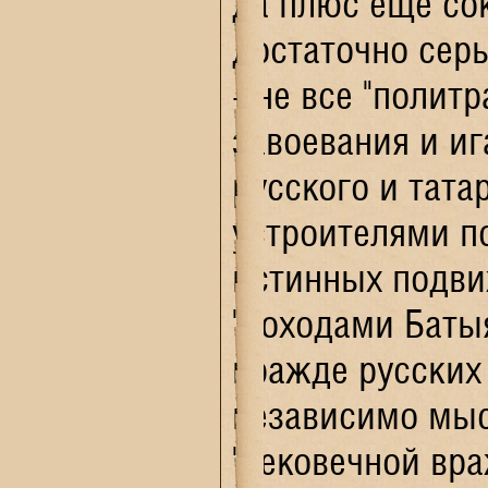
да плюс еще со
достаточно сер
- не все "полит
завоевания и и
русского и тата
устроителями по
истинных подви
"походами Батыя
вражде русских
независимо мыс
"вековечной вра