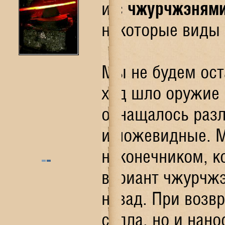
и с
чжурчжэням
некоторые виды 
Мы не будем ост
ход шло оружие в
оснащалось разл
и ножевидные. М
наконечником, к
вариант чжурчжэ
назад. При возв
седла, но и нан