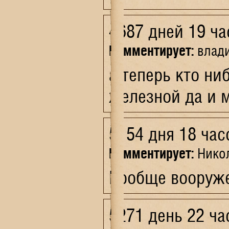
4687 дней 19 ча
Комментирует:
влад
а теперь кто ни
железной да и 
5154 дня 18 час
Комментирует:
Нико
Вообще вооружен
5271 день 22 ча