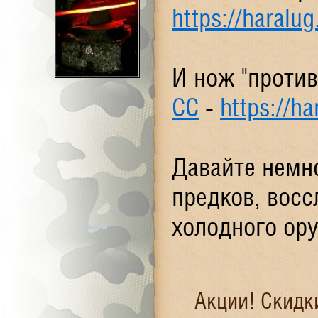
https://haralu
И нож "проти
СС
-
https://ha
Давайте немн
предков, вос
холодного ор
Акции! Скидк