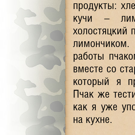
продукты: хле
кучи – лим
холостяцкий п
лимончиком. 
работы пчако
вместе со ст
который я пр
Пчак же тести
как я уже уп
на кухне.