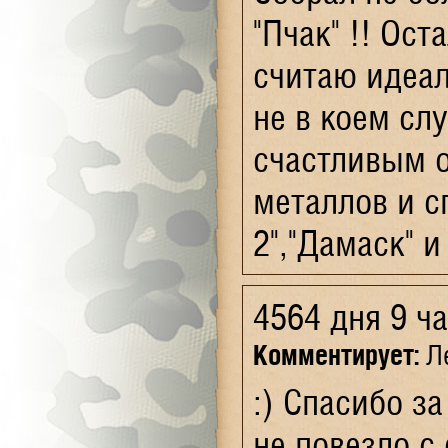
"Пчак" !! Ост
считаю идеа
не в коем слу
счастливым 
металлов и сп
2","Дамаск" и 
4564 дня 9 ч
Комментирует:
Ле
:) Спасибо з
не повезло с