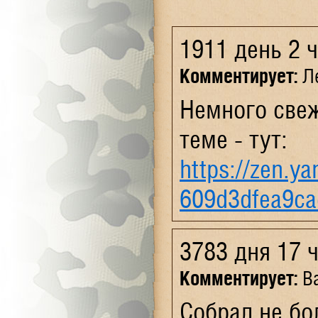
1911 день 2 
Комментирует:
Ле
Немного свеж
теме - тут:
https://zen.y
609d3dfea9ca
3783 дня 17 
Комментирует:
Ва
Собрал не бо