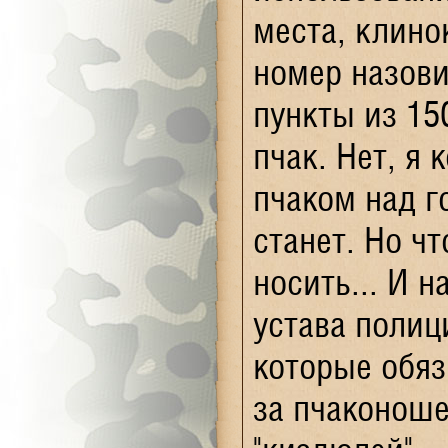
места, клинок
номер назови
пункты из 15
пчак. Нет, я 
пчаком над г
станет. Но ч
носить... И 
устава полиц
которые обя
за пчаконоше