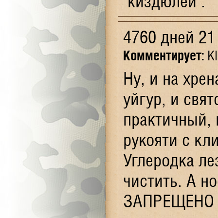
"киздюлей".
4760 дней 21
Комментирует:
Kl
Ну, и на хрен
уйгур, и свя
практичный, 
рукояти с кл
Углеродка ле
чистить. А н
ЗАПРЕЩЕНО з