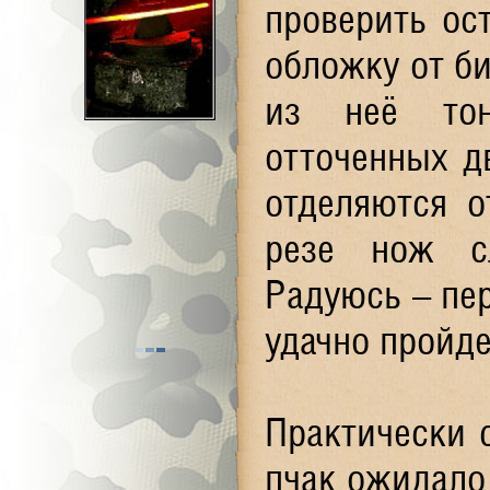
проверить ос
обложку от б
из неё тон
отточенных д
отделяются 
резе нож с
Радуюсь – пер
удачно пройде
Практически 
пчак ожидало