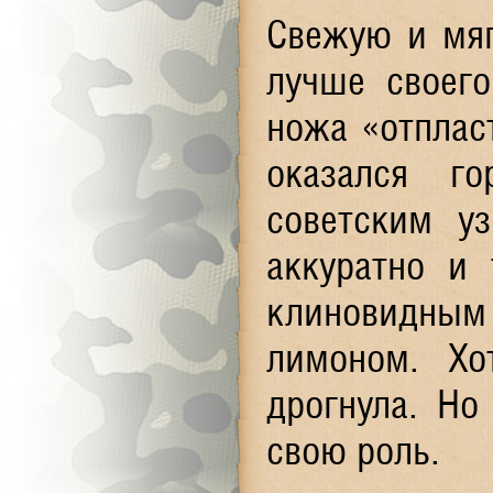
Свежую и мяг
лучше своего
ножа «отплас
оказался г
советским у
аккуратно и
клиновидны
лимоном. Хо
дрогнула. Но
свою роль.