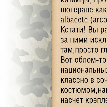
лютеране как
albacete (ar
Кстати! Вы р
за ними искл
там,просто г
Вот облом-то
национальны
классно в со
костюмом,нап
насчет крепле