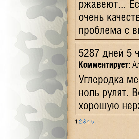
ржавеют... Е
очень качест
проблема с в
5287 дней 5 
Комментирует:
Ал
Углеродка ме
ноль рулят. 
хорошую нерж
1
2
3
4
5