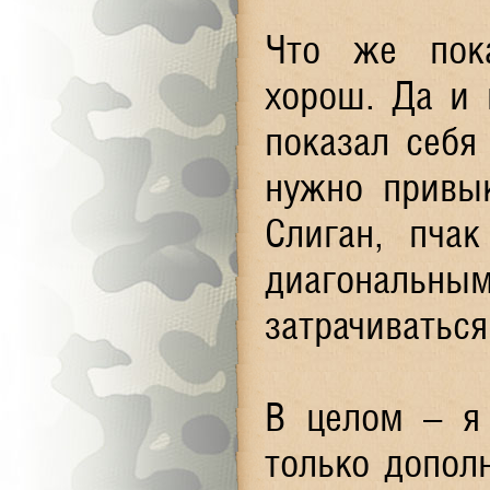
Что же пока
хорош. Да и 
показал себя
нужно привык
Слиган, пча
диагональ
затрачиваться
В целом – я
только допол