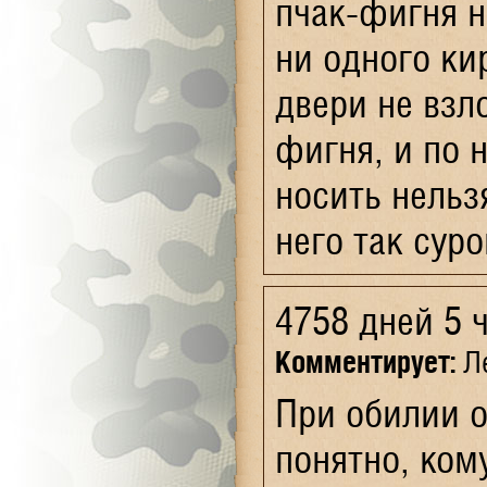
пчак-фигня н
ни одного ки
двери не взл
фигня, и по 
носить нельз
него так сур
4758 дней 5 
Комментирует:
Ле
При обилии 
понятно, кому