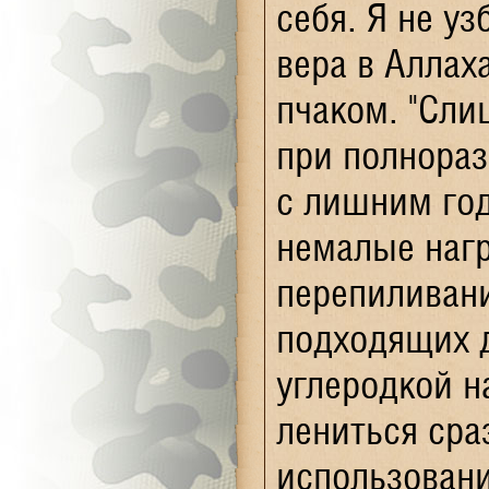
себя. Я не уз
вера в Аллах
пчаком. "Сли
при полнораз
с лишним го
немалые нагр
перепиливан
подходящих д
углеродкой 
лениться сра
использовани