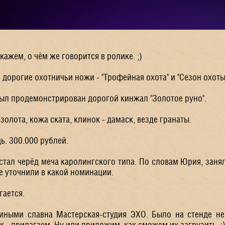
кажем, о чём же говорится в ролике. ;)
дорогие охотничьи ножи - "Трофейная охота" и "Сезон охоты
л продемонстрирован дорогой кинжал "Золотое руно".
золота, кожа ската, клинок - дамаск, везде гранаты.
. 300.000 рублей.
тал черёд меча каролингского типа. По словам Юрия, заня
е уточнили в какой номинации.
гается.
иными славна Мастерская-студия ЭХО. Было на стенде не
 - прилагаем. Ну или приложим, как сможем их загрузить. ;