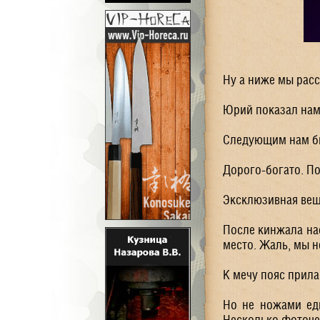
Ну а ниже мы расс
Юрий показал нам 
Следующим нам бы
Дорого-богато. По
Эксклюзивная вещь
После кинжала нас
место. Жаль, мы н
К мечу пояс прила
Но не ножами ед
Несколько фоточек