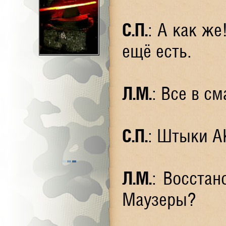
С.П.
: А как же
ещё есть.
Л.М.
: Все в с
С.П.
: Штыки АК
Л.М.
: Восстан
Маузеры?