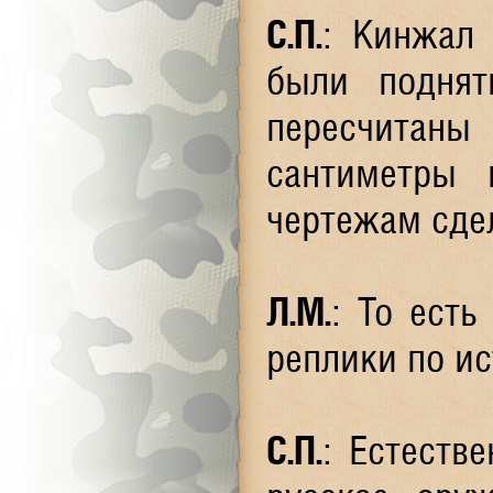
С.П.
: Кинжал 
были поднят
пересчитаны
сантиметры
чертежам сде
Л.М.
: То есть
реплики по и
С.П.
: Естеств