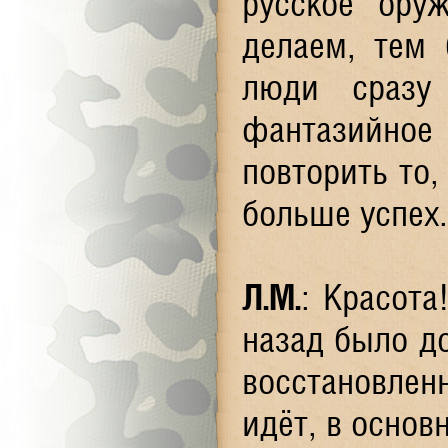
русское ору
делаем, тем 
люди сразу
фантазийное
повторить то,
больше успех.
Л.М.
: Красота
назад было до
восстановленн
идёт, в основ