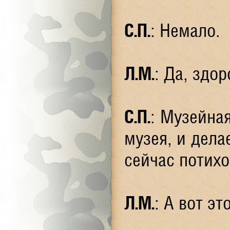
С.П.
: Немало.
Л.М.
: Да, здо
С.П.
: Музейная
музея, и дела
сейчас потихо
Л.М.
: А вот э