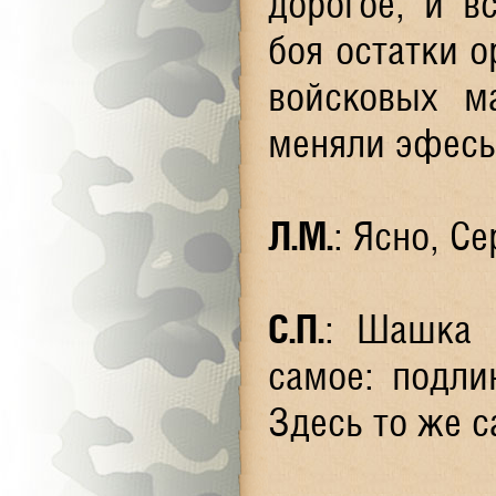
дорогое, и в
боя остатки о
войсковых ма
меняли эфесы,
Л.М.
: Ясно, С
С.П.
: Шашка К
самое: подли
Здесь то же с