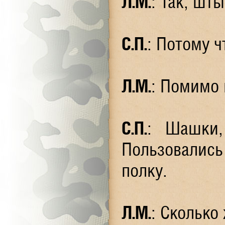
Л.М.
: Так, шт
С.П.
: Потому ч
Л.М.
: Помимо 
С.П.
: Шашки,
Пользовалис
полку.
Л.М.
: Сколько