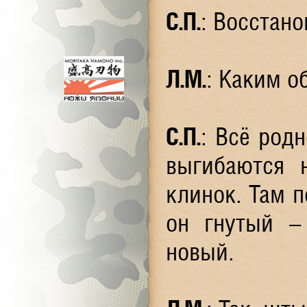
С.П.
: Восстан
Л.М.
: Каким о
С.П.
: Всё родн
выгибаются 
клинок. Там п
он гнутый – 
новый.