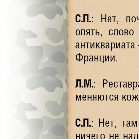
С.П.
: Нет, по
опять, слово
антиквариата 
Франции.
Л.М.
: Реставр
меняются кож
С.П.
: Нет, та
ничего не над