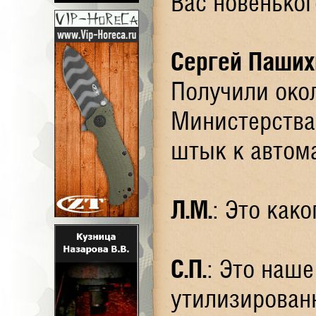
Вас новенько
Сергей Паших
Получили око
Министерства
штык к автом
Л.М.
: Это как
С.П.
: Это наше
утилизирован