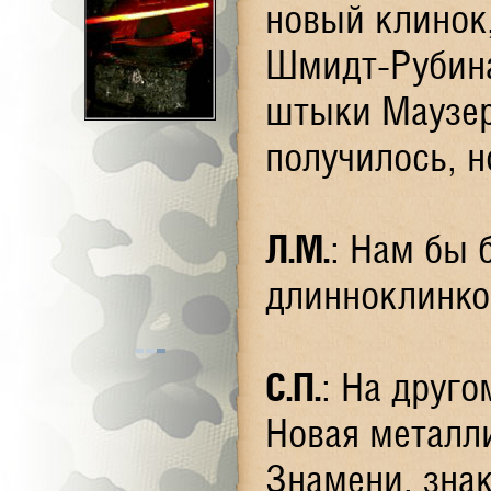
новый клинок
Шмидт-Рубина
штыки Маузер
получилось, н
Л.М.
: Нам бы
длинноклинко
С.П.
: На друг
Новая металли
Знамени, знак