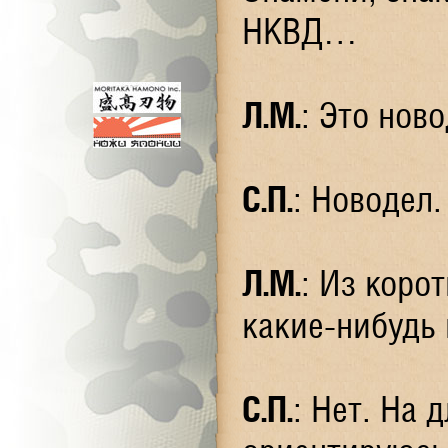
НКВД…
Л.М.
: Это нов
С.П.
: Новодел.
Л.М.
: Из коро
какие-нибудь
С.П.
: Нет. На