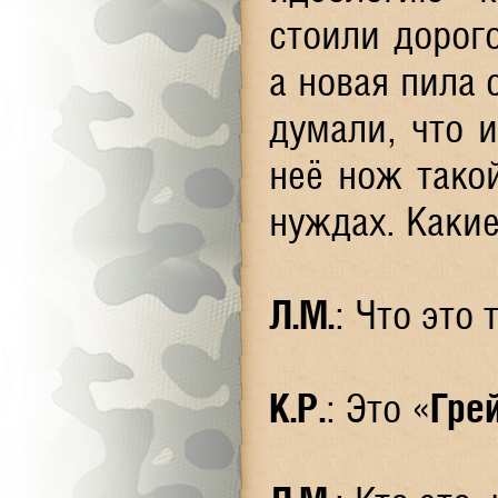
стоили дорого
а новая пила 
думали, что 
неё нож тако
нуждах. Каки
Л.М.
: Что это
К.Р.
: Это «
Гре