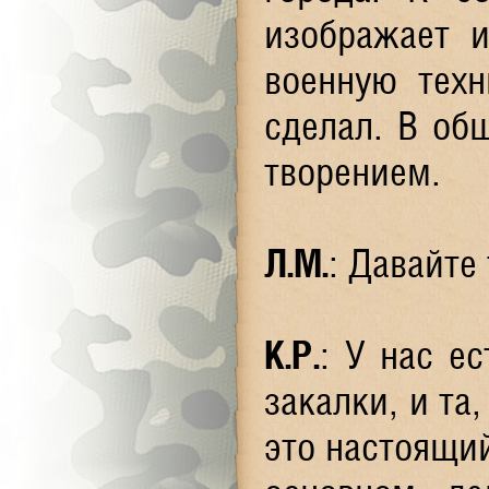
изображает и
военную техн
сделал. В об
творением.
Л.М.
: Давайте
К.Р.
: У нас ес
закалки, и та
это настоящий