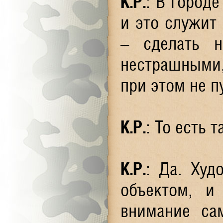
К.Р.
: В город
и это служит
– сделать 
нестрашными,
при этом не п
К.Р.
: То есть 
К.Р.
: Да. Худ
объектом, и
внимание са