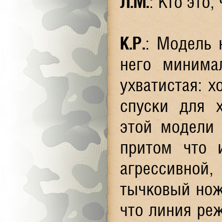
Л.М.
: Кто это,
К.Р.
: Модель 
него минима
ухватистая: 
спуски для х
этой модели 
притом что 
агрессивной,
тычковый нож.
что линия ре