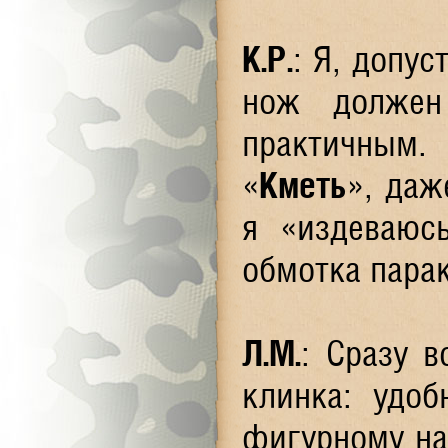
К.Р.
: Я, допу
нож должен
практичным.
«
Кметь
», даж
я «издеваюс
обмотка парак
Л.М.
: Сразу 
клинка: удо
фигурному на