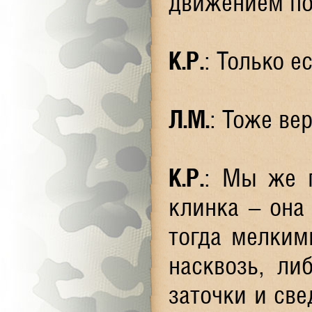
движением по
К.Р.
: Только е
Л.М.
: Тоже вер
К.Р.
: Мы же 
клинка – она
тогда мелким
насквозь, ли
заточки и све