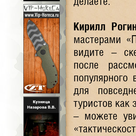
делаете.
Кирилл Роги
мастерами «П
видите – ск
после рассм
популярного 
для повседн
туристов как 
– можете ув
«тактическост