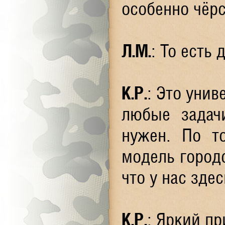
особенно чёр
Л.М.
: То есть
К.Р.
: Это уни
любые задач
нужен. По т
модель городс
что у нас зде
К.Р.
: Яркий пр