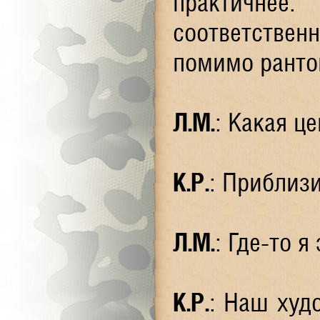
практичнее
соответствен
помимо ранто
Л.М.
: Какая ц
К.Р.
: Приблизи
Л.М.
: Где-то 
К.Р.
: Наш худ