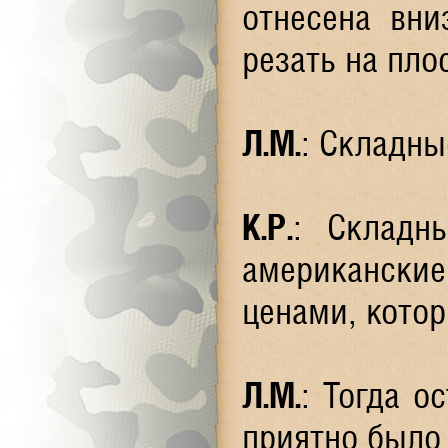
отнесена вни
резать на пло
Л.М.
: Складны
К.Р.
: Складн
американские
ценами, котор
Л.М.
: Тогда о
приятно было 