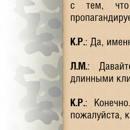
с тем, что
пропагандируе
К.Р.
: Да, имен
Л.М.
: Давайт
длинными кли
К.Р.
: Конечн
пожалуйста, к