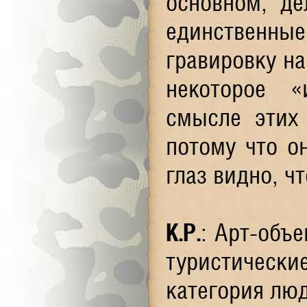
основном, де
единственны
гравировку на
некоторое «
смысле этих
потому что о
глаз видно, ч
К.Р.
: Арт-объ
туристические
категория лю