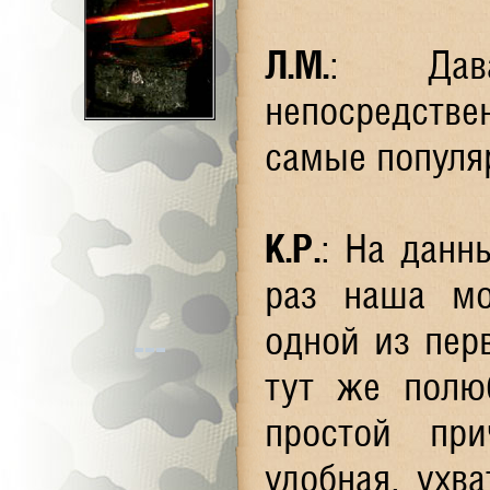
Л.М.
: Дава
непосредств
самые популя
К.Р.
: На данн
раз наша мо
одной из перв
тут же полю
простой пр
удобная, ухва