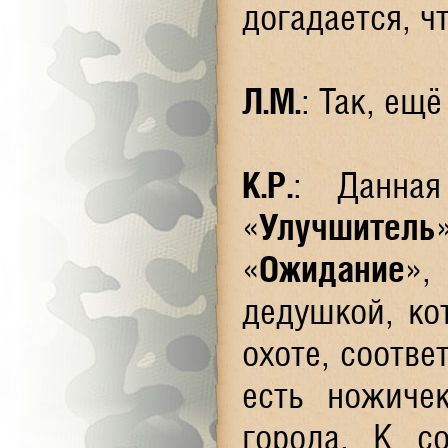
догадается, ч
Л.М.
: Так, ещё
К.Р.
: Данна
«
Улучшитель
«
Ожидание
»,
дедушкой, ко
охоте, соотве
есть ножиче
города. К с