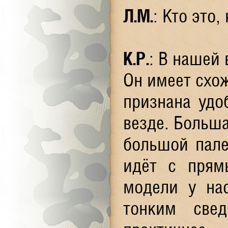
Л.М.
: Кто это,
К.Р.
: В нашей
Он имеет схо
признана удо
везде. Больша
большой пале
идёт с прям
модели у на
тонким све