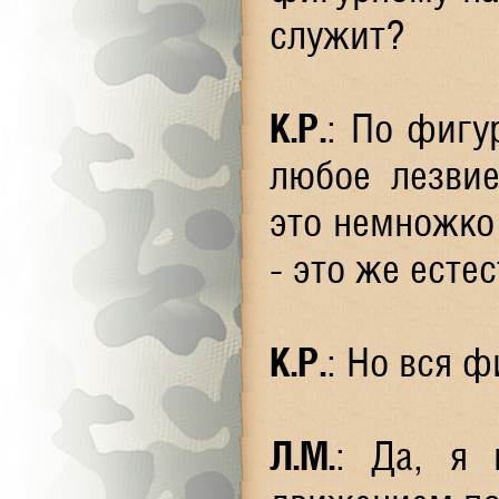
служит?
К.Р.
: По фигу
любое лезвие
это немножко
- это же есте
К.Р.
: Но вся ф
Л.М.
: Да, я 