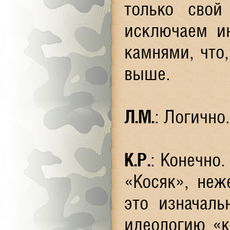
только сво
исключаем и
камнями, что,
выше.
Л.М.
: Логичн
К.Р.
: Конечно
«Косяк», неж
это изначал
идеологию «к