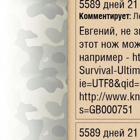
5589 дней 21
Комментирует:
Ле
Евгений, не з
этот нож мож
например - h
Survival-Ult
ie=UTF8&qid
http://www.kn
s=GB000751
5589 дней 21