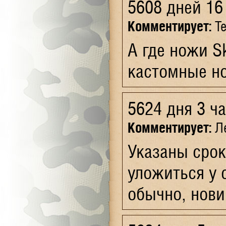
5608 дней 16
Комментирует:
Te
А где ножи S
кастомные но
5624 дня 3 ч
Комментирует:
Ле
Указаны срок
уложиться у 
обычно, нови