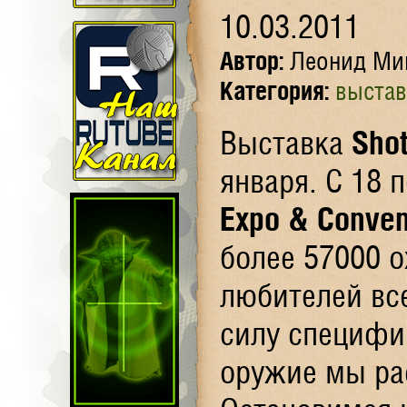
10.03.2011
Автор:
Леонид Ми
Категория:
выстав
Выставка
Sho
января. С 18 
Expo & Conven
более 57000 о
любителей вс
силу специфи
оружие мы ра