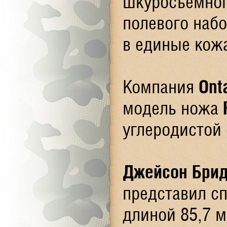
шкуросъёмног
полевого наб
в единые кож
Компания
Ont
модель ножа
углеродистой 
Джейсон Бри
представил с
длиной
85,7 