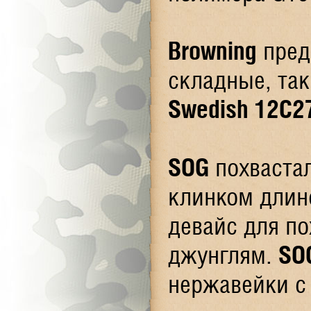
Browning
пред
складные, та
Swedish 12C27
SOG
похваста
клинком дли
девайс для по
джунглям.
SO
нержавейки с