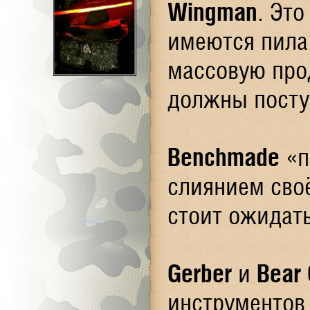
Wingman
. Эт
имеются пила
массовую пр
должны поступ
Benchmade
«п
слиянием сво
стоит ожидать
Gerber
и
Bear 
инструментов