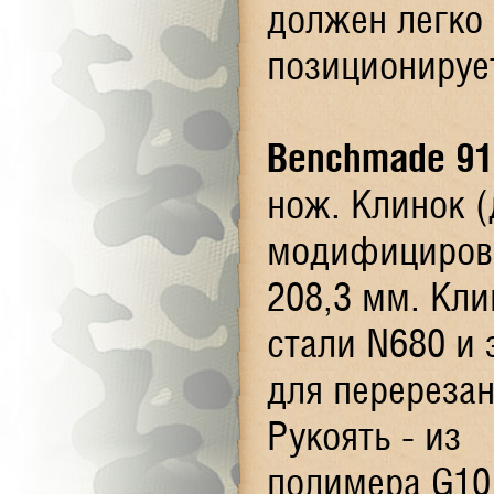
должен легко 
позиционируе
Benchmade 91
нож. Клинок 
модифицирова
208,3 мм
. Кл
стали N680 и
для перереза
Рукоять - из
полимера G10