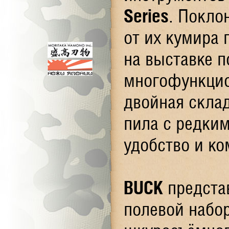
Series
. Покло
от их кумира
на выставке 
многофункци
двойная склад
пила с редким
удобство и ко
BUCK
предста
полевой набо