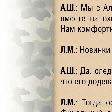
А.Ш.
: Мы с А
вместе на ох
Нам комфортн
Л.М.
: Новинки
А.Ш.
: Да, сле
что его додел
Л.М.
: Тогда о