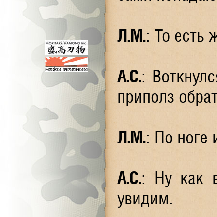
Л.М.
: То есть
А.С.
: Воткнулс
приполз обрат
Л.М.
: По ноге
А.С.
: Ну как 
увидим.