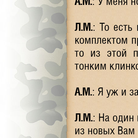
А.М.
: У меня 
Л.М.
: То есть
комплектом п
то из этой 
тонким клинк
А.М.
: Я уж и з
Л.М.
: На один
из новых Вам