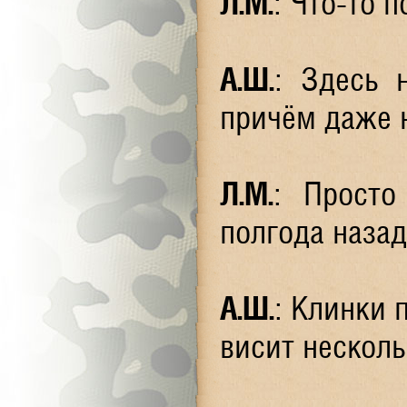
Л.М.
: Что-то 
А.Ш.
: Здесь 
причём даже н
Л.М.
: Просто
полгода назад
А.Ш.
: Клинки 
висит несколь