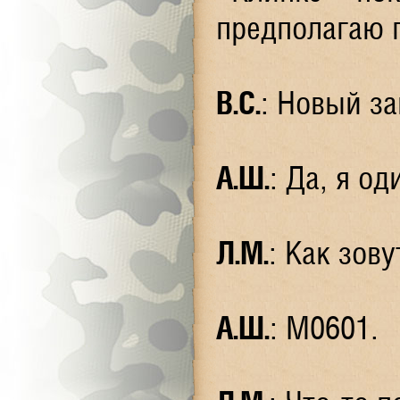
предполагаю 
В.С.
: Новый з
А.Ш.
: Да, я о
Л.М.
: Как зов
А.Ш.
: М0601.