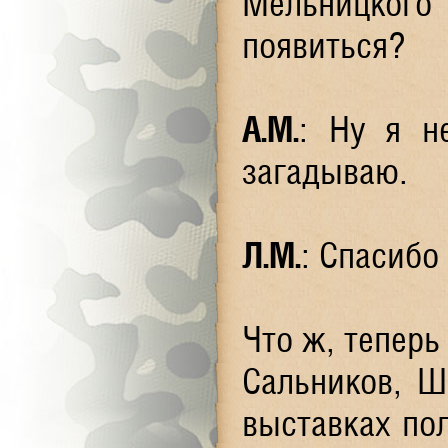
Мельницкого
появиться?
А.М.
: Ну я н
загадываю.
Л.М.
: Спасибо
Что ж, теперь
Сальников, Ш
выставках по