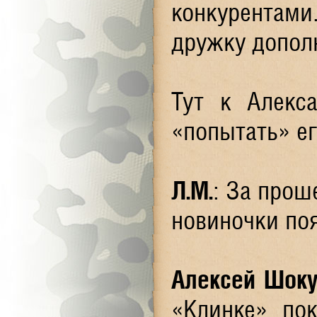
конкурентами
дружку допол
Тут к Алекс
«попытать» ег
Л.М.
: За прош
новиночки по
Алексей Шок
«Клинке» по