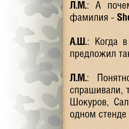
Л.М.
: А поче
фамилия -
Sh
А.Ш.
: Когда 
предложил та
Л.М.
: Понят
спрашивали, 
Шокуров, Сал
одном стенде 