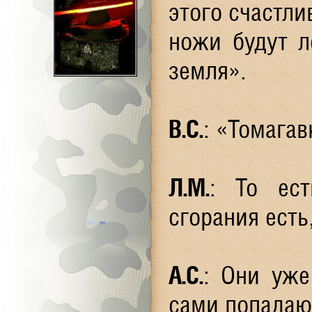
этого счастли
ножи будут л
земля».
В.С.
: «Томагав
Л.М.
: То ест
сгорания есть
А.С.
: Они уже
сами попадают