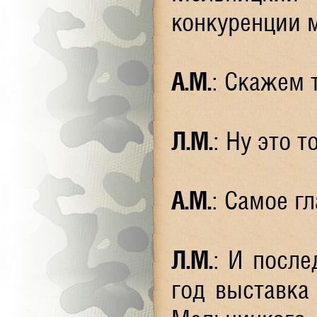
конкуренции 
А.М.
: Скажем 
Л.М.
: Ну это 
А.М.
: Самое гл
Л.М.
: И после
год выставка