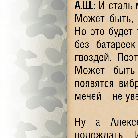
А.Ш.
: И сталь
Может быть, 
Но это будет
без батарее
гвоздей. Поэ
Может быть 
появятся виб
мечей – не ув
Ну а Алекс
подождать.