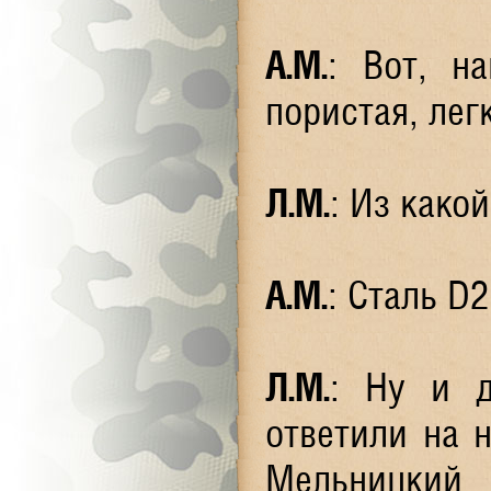
А.М.
: Вот, н
пористая, лег
Л.М.
: Из како
А.М.
: Сталь D
Л.М.
: Ну и д
ответили на 
Мельницкий 