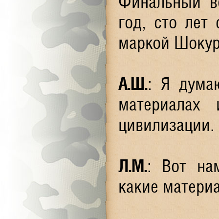
Финальный во
год, сто лет
маркой Шоку
А.Ш.
: Я дума
материалах
цивилизации.
Л.М.
: Вот на
какие материа