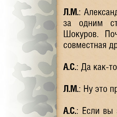
Л.М.
: Алексан
за одним ст
Шокуров. По
совместная д
А.С.
: Да как-т
Л.М.
: Ну это 
А.С.
: Если вы