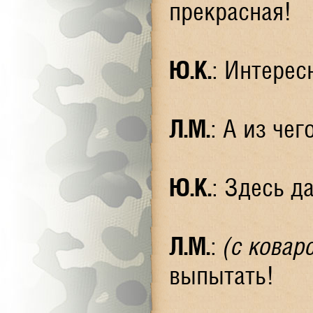
прекрасная!
Ю.К.
: Интерес
Л.М.
: А из че
Ю.К.
: Здесь д
Л.М.
:
(с ковар
выпытать!