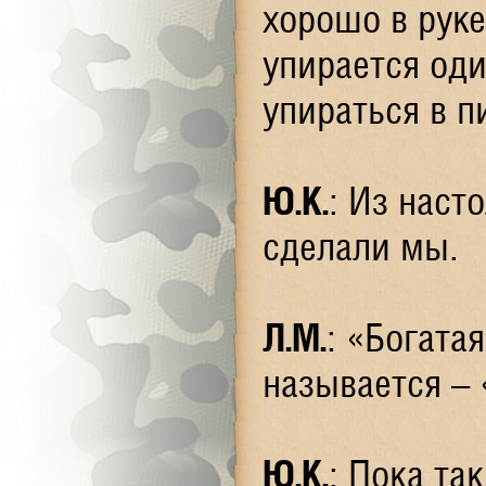
хорошо в руке
упирается од
упираться в п
Ю.К.
: Из наст
сделали мы.
Л.М.
: «Богата
называется –
Ю.К.
: Пока та