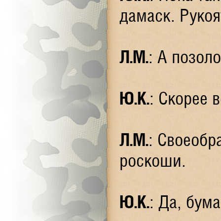
дамаск. Рукоя
Л.М.
: А позол
Ю.К.
: Скорее 
Л.М.
: Своеобр
роскоши.
Ю.К.
: Да, бум