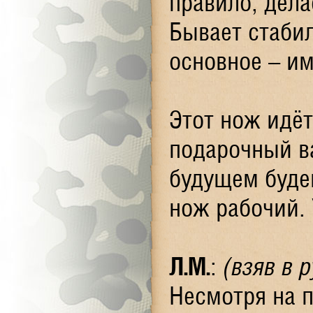
правило, дела
Бывает стаби
основное – им
Этот нож идёт
подарочный ва
будущем буде
нож рабочий. 
Л.М.
:
(взяв в 
Несмотря на 