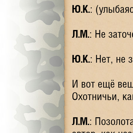
Ю.К.
: (улыбая
Л.М.
: Не зато
Ю.К.
: Нет, не 
И вот ещё вещ
Охотничьи, ка
Л.М.
: Позолот