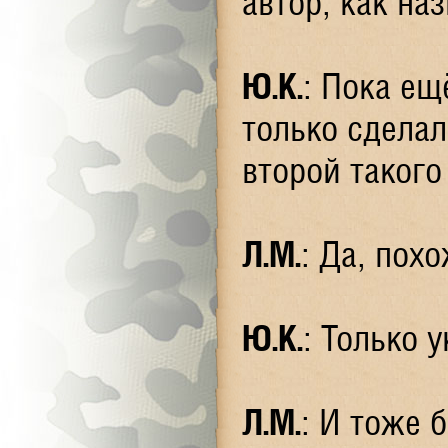
автор, как на
Ю.К.
: Пока ещ
только сделал
второй таког
Л.М.
: Да, пох
Ю.К.
: Только 
Л.М.
: И тоже 