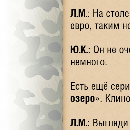
Л.М.
: На стол
евро, таким н
Ю.К.
: Он не оч
немного.
Есть ещё сер
озеро
». Клино
Л.М.
: Выгляди