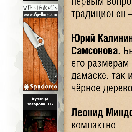
первым вопро
традиционен –
Юрий Калини
Самсонова
. Б
его размерам
дамаске, так и
чёрное дерев
Леонид Минд
компактно.