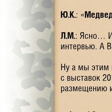
Ю.К.
: «
Медве
Л.М.
: Ясно… И
интервью. А В
Ну а мы этим
с выставок 20
размещению и