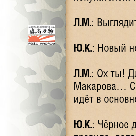
Л.М.
: Выгляди
Ю.К.
: Новый н
Л.М.
: Ох ты! 
Макарова… Се
идёт в основн
Ю.К.
: Чёрное 