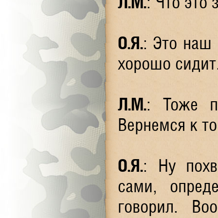
Л.М
.
: Что это
О.Я
.
: Это наш 
хорошо сидит
Л.М
.
: Тоже п
Вернемся к то
О.Я
.
: Ну похв
сами, опред
говорил. Во