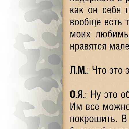
как он себя 
вообще есть 
моих любимы
нравятся мал
Л.М
.
: Что это
О.Я
.
: Ну это 
Им все можно
покрошить. В