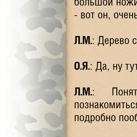
большой ножик
- вот он, очен
Л.М
.
: Дерево 
О.Я
.
: Да, ну т
Л.М
.
: Поня
познакомитьс
подробно пооб