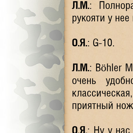
Л.М
.
: Полнор
рукояти у нее
О.Я
.
: G-10.
Л.М
.
: Böhler 
очень удоб
классическа
приятный нож
О.Я
.
: Ну у нас