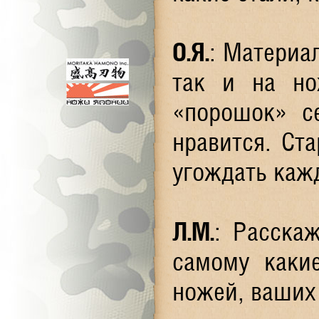
О.Я
.
: Материа
так и на но
«порошок» с
нравится. Ст
угождать каж
Л.М
.
: Расска
самому какие
ножей, ваших