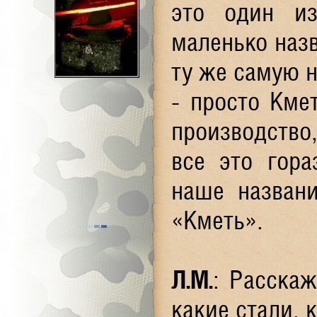
это один из
маленько назв
ту же самую н
- просто Кме
производство,
все это гора
наше назван
«Кметь».
Л.М
.
: Расска
какие стали, 