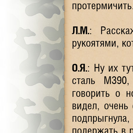
протермичить.
Л.М
.
: Расск
рукоятями, ко
О.Я
.
: Ну их т
сталь М390
говорить о н
видел, очень 
подпрыгнула
подержать в р