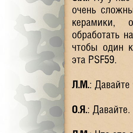
очень сложны
керамики, 
обработать н
чтобы один к
эта PSF59.
Л.М
.
: Давайте
О.Я
.
: Давайте.