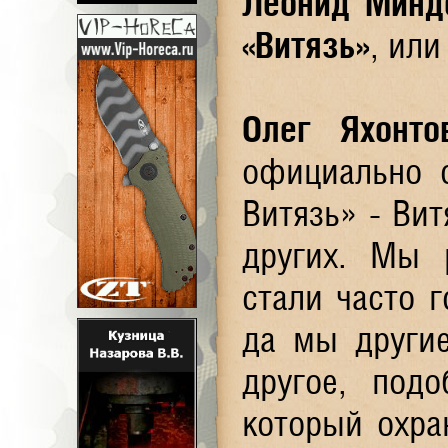
Леонид Минд
«Витязь»
, ил
Олег Яхонто
официально 
Витязь» - Вит
других. Мы р
стали часто г
да мы другие
другое, подо
который охра