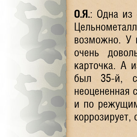
О.Я
.
: Одна из
Цельнометалл
возможно. У 
очень довол
карточка. А 
был 35-й, с
неоцененная с
и по режущим
коррозирует, 