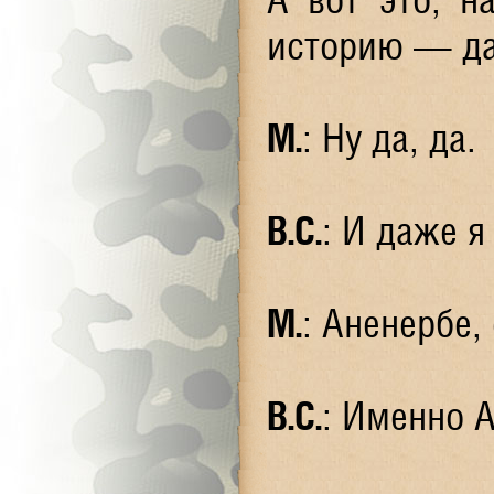
историю — да
М.
: Ну да, да.
В.С.
: И даже 
М.
: Аненербе,
В.С.
: Именно 