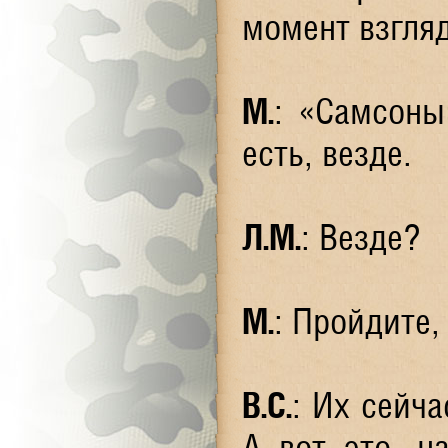
момент взгляд
М.
: «Самсоны
есть, везде.
Л.М.
: Везде?
М.
: Пройдите,
В.С.
: Их сейч
А вот это, н