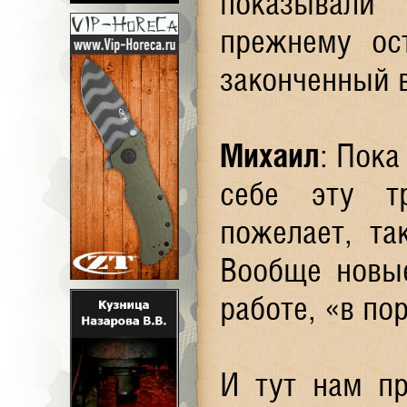
показывали
прежнему ос
законченный 
Михаил
: Пока
себе эту тр
пожелает, та
Вообще новые
работе, «в по
И тут нам пр