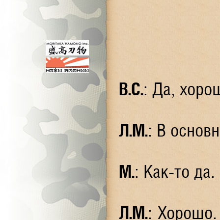
В.С.
: Да, хоро
Л.М.
: В основ
М.
: Как-то да
Л.М.
: Хорошо.