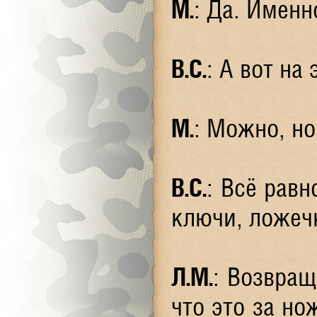
М.
: Да. Имен
В.С.
: А вот на
М.
: Можно, но
В.С.
: Всё равн
ключи, ложеч
Л.М.
: Возвращ
что это за но