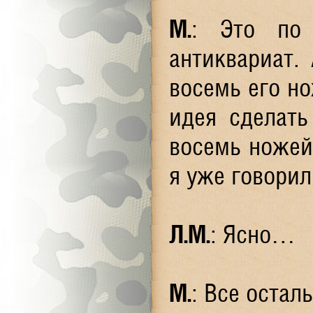
М.
: Это по
антиквариат.
восемь его н
идея сделать
восемь ножей
я уже говорил
Л.М.
: Ясно…
М.
: Все остал