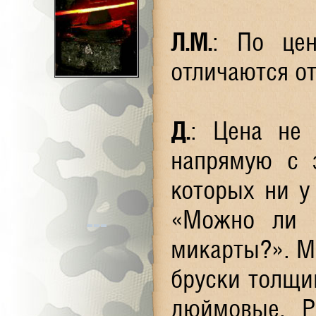
Л.М.
: По цен
отличаются от
Д.
: Цена не 
напрямую с 
которых ни у
«Можно ли с
микарты?». Мы
бруски толщи
дюймовые. Р