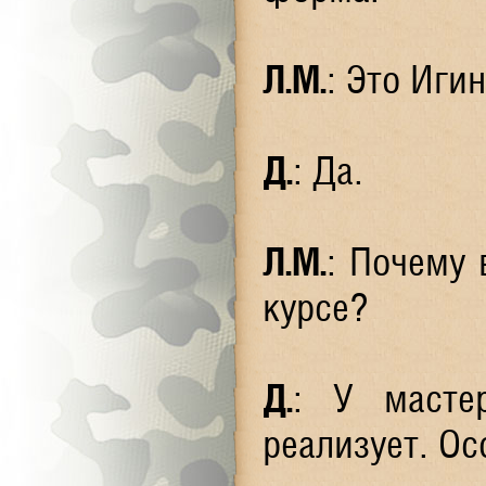
Л.М.
: Это Иги
Д.
: Да.
Л.М.
: Почему 
курсе?
Д.
: У масте
реализует. Ос