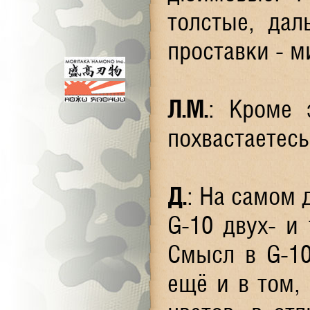
толстые, да
проставки - 
Л.М.
: Кроме 
похвастаетес
Д.
: На самом 
G-10 двух- и
Смысл в G-10
ещё и в том,