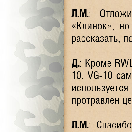
Л.М.
: Отложи
«Клинок», но
рассказать, 
Д.
: Кроме RWL
10. VG-10 сам
используется
протравлен це
Л.М.
: Спасиб