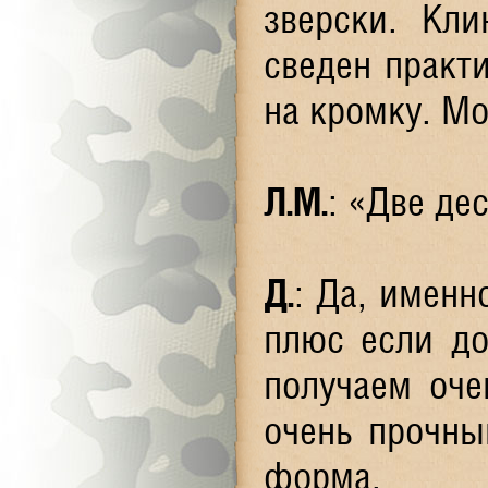
зверски. Кл
сведен практи
на кромку. М
Л.М.
: «Две де
Д.
: Да, именн
плюс если до
получаем оче
очень прочны
форма.