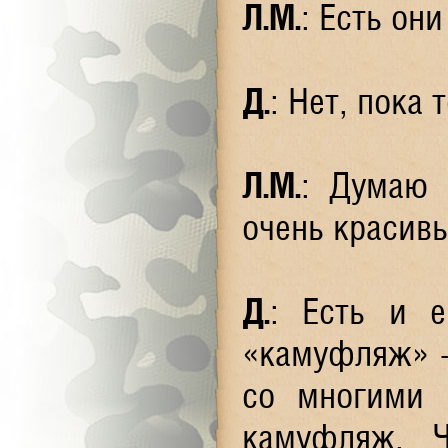
Л.М.
: Есть он
Д.
: Нет, пока 
Л.М.
: Думаю 
очень красивы
Д.
: Есть и е
«камуфляж» -
со многими 
камуфляж. Ч