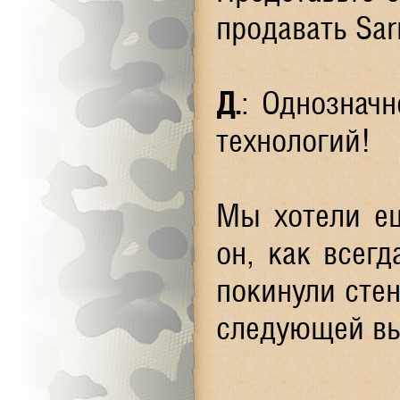
продавать Sar
Д.
: Однознач
технологий!
Мы хотели ещ
он, как всег
покинули стен
следующей вы