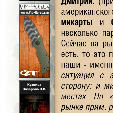
Дмитрий
: (пр
американског
микарты
и
несколько па
Сейчас на ры
есть, то это 
наши - именн
ситуация с 
сторону: и м
местах. Но 
рынке прим. р