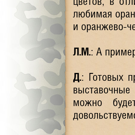
цветов, в от
любимая оранж
и оранжево-ч
Л.М.
: А приме
Д.
: Готовых п
выставочные
можно буде
довольствуемс