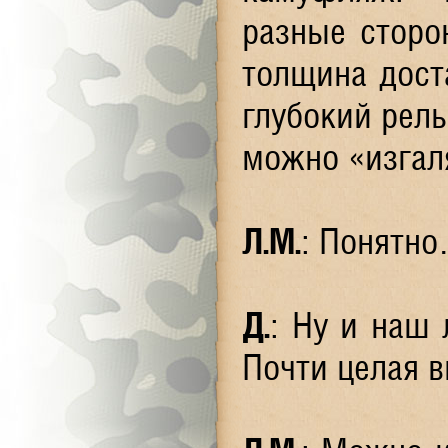
разные стор
толщина дост
глубокий рель
можно «изгал
Л.М.
: Понятн
Д.
: Ну и на
Почти целая в