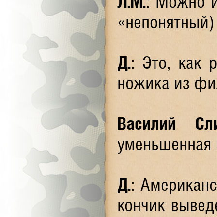
Л.М.
: Можно и
«непонятный)
Д.
: Это, как 
ножика из фи
Василий Сл
уменьшенная 
Д.
: Американс
кончик вывед