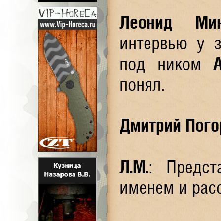
Леонид Мин
интервью у з
под ником
A
понял.
Дмитрий Пого
Л.М.
: Предст
именем и рас