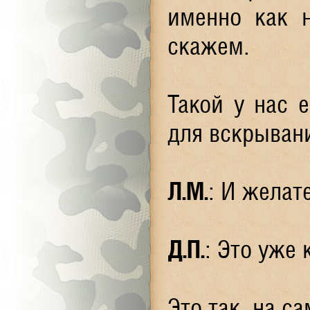
именно как н
скажем.
Такой у нас 
для вскрывани
Л.М.
: И желат
Д.П.
: Это уже 
Это так, на с