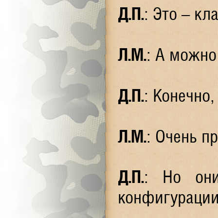
Д.П.
: Это – кл
Л.М.
: А можно
Д.П.
: Конечно,
Л.М.
: Очень п
Д.П.
: Но он
конфигурации,