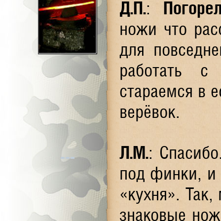
Д.П.
:
Погоре
ножи что рас
для повседне
работать с
стараемся в е
верёвок.
Л.М.
: Спасибо
под финки, и 
«кухня». Так,
знаковые ножи