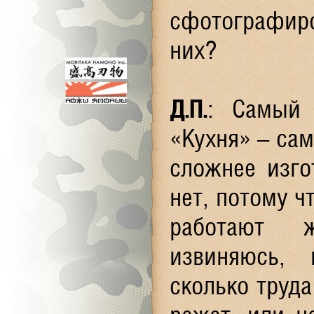
сфотографир
них?
Д.П.
: Самый 
«Кухня» – сам
сложнее изго
нет, потому ч
работают ж
извиняюсь, 
сколько труда