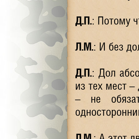
Д.П.
: Потому ч
Л.М.
: И без до
Д.П.
: Дол абс
из тех мест –
– не обязат
односторонни
Л.М.
: А этот 