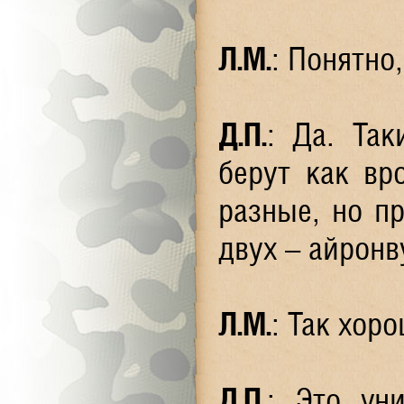
Л.М.
: Понятно,
Д.П.
: Да. Так
берут как вр
разные, но п
двух – айронв
Л.М.
: Так хор
Д.П.
: Это ун