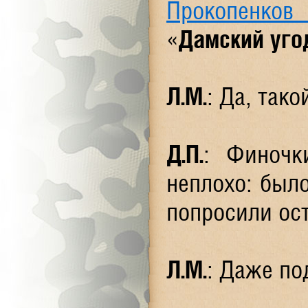
Прокопенков
«
Дамский уго
Л.М.
: Да, так
Д.П.
: Финочк
неплохо: было
попросили ост
Л.М.
: Даже п