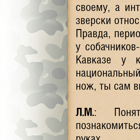
своему, а ин
зверски относ
Правда, перио
у собачников
Кавказе у к
национальный 
нож, ты сам в
Л.М.
: Поня
познакомить
руках.