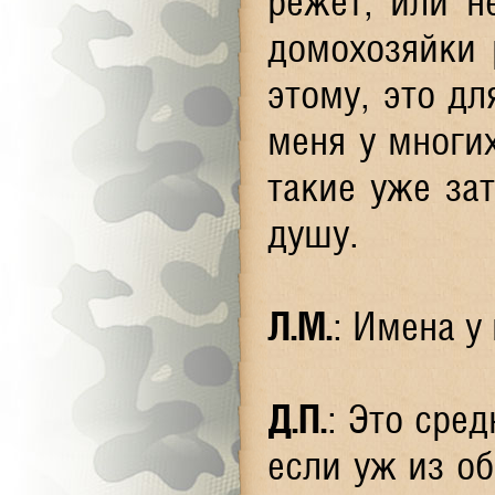
режет, или н
домохозяйки 
этому, это дл
меня у многих
такие уже зат
душу.
Л.М.
: Имена у
Д.П.
: Это сре
если уж из об