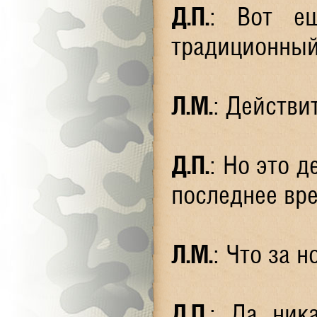
Д.П.
: Вот ещ
традиционный
Л.М.
: Действи
Д.П.
: Но это 
последнее вре
Л.М.
: Что за 
Д.П.
: Да ника