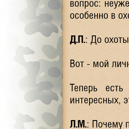
вопрос: неуже
особенно в ох
Д.П.
: До охот
Вот - мой лич
Теперь есть
интересных, э
Л.М.
: Почему 