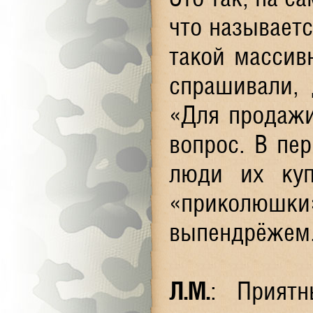
что называетс
такой массивн
спрашивали, 
«Для продажи
вопрос. В пе
люди их куп
«приколюшки»
выпендрёжем
Л.М.
: Приятн