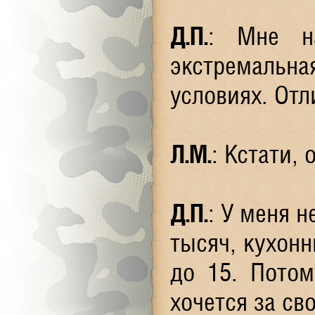
Д.П.
: Мне н
экстремальн
условиях. Отл
Л.М.
: Кстати,
Д.П.
: У меня 
тысяч, кухонн
до 15. Потом
хочется за св