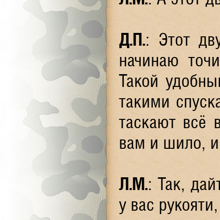
Д.П.
: Этот дв
начинаю точи
Такой удобны
такими спуск
таскают всё 
вам и шило, и
Л.М.
: Так, да
у вас рукояти