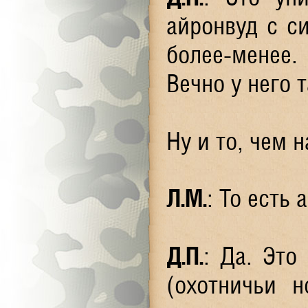
айронвуд с с
более-менее.
Вечно у него
Ну и то, чем 
Л.М.
: То есть
Д.П.
: Да. Это
(охотничьи н