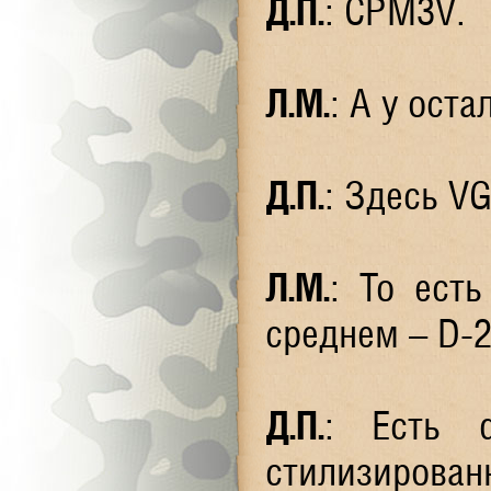
Д.П.
: CPM3V.
Л.М.
: А у ост
Д.П.
: Здесь VG
Л.М.
: То ест
среднем – D-
Д.П.
: Есть ф
стилизирован