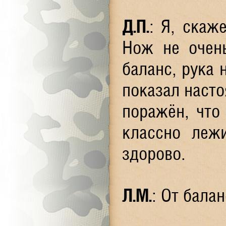
Д.П.
: Я, скаж
Нож не очень
баланс, рука 
показал наст
поражён, что
классно леж
здорово.
Л.М.
: От бала